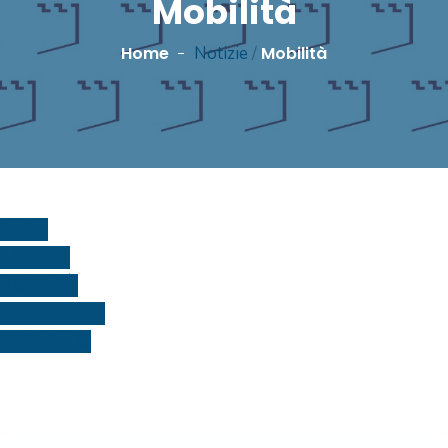
Mobilità
Home
Notizie
/
Mobilità
CASA
LAVORO
MOBILITÀ
PROTEZIONE
RISPARMIO