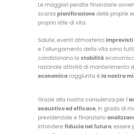
Le maggiori perdite finanziarie avv
scarsa
pianificazione
delle proprie e
proprio stile di vita.
Salute, eventi atmosferici
imprevisti
e l’allungamento della vita sono tutti
condizionano la
stabilità
economic
razionale attività di mantenimento 
economica
raggiunta è
la nostra m
Grazie alla nostra consulenza per l’
an
esaustivo ed efficace
, in grado di m
previdenziale e finanziario
analizzan
infondere
fiducia nel futuro
, essere