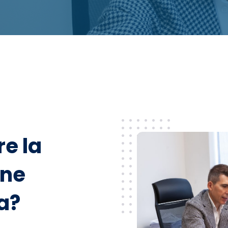
e la
one
a?