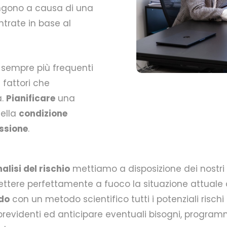
engono a causa di una
ntrate in base al
sempre più frequenti
 fattori che
a.
Pianificare
una
della
condizione
issione
.
alisi del rischio
mettiamo a disposizione dei nostri 
ettere perfettamente a fuoco la situazione attuale d
do
con un metodo scientifico tutti i potenziali rischi
 previdenti ed anticipare eventuali bisogni, program