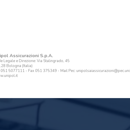
ipol Assicurazioni S.p.A.
e Legale e Direzione: Via Stalingrado, 45
28 Bologna (Italia)
. 051 5077111 - Fax 051 375349 - Mail Pec: unipolsaiassicurazioni@pec.unip
.unipol.it