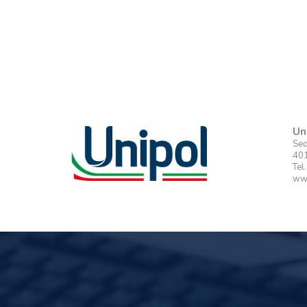
Un
Sed
401
Tel
www