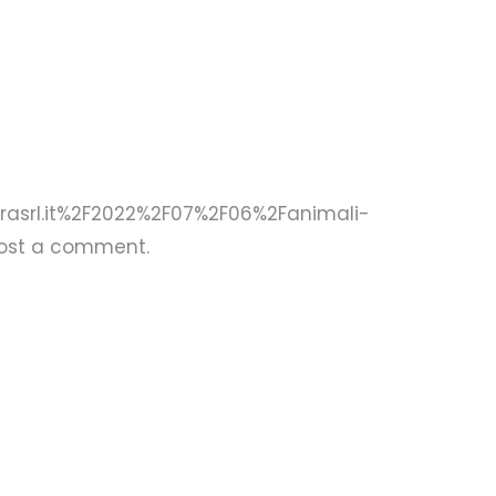
curasrl.it%2F2022%2F07%2F06%2Fanimali-
post a comment.