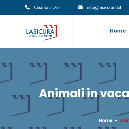
Chiamaci Ora
info@lasicurasrl.it
Home
Animali in vacan
Home
Anim