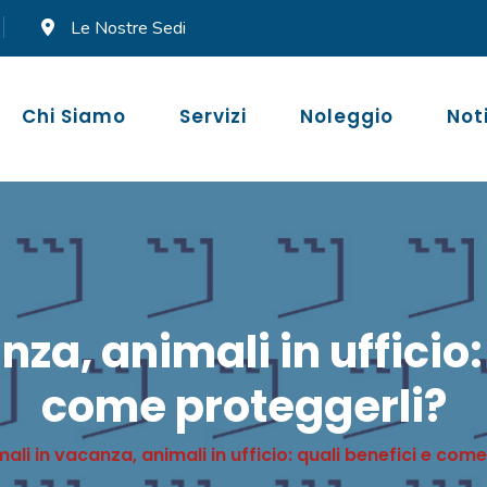
Le Nostre Sedi
Chi Siamo
Servizi
Noleggio
Not
za, animali in ufficio:
come proteggerli?
ali in vacanza, animali in ufficio: quali benefici e com