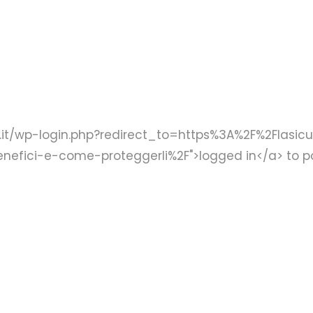
rl.it/wp-login.php?redirect_to=https%3A%2F%2Flasi
enefici-e-come-proteggerli%2F">logged in</a> to 