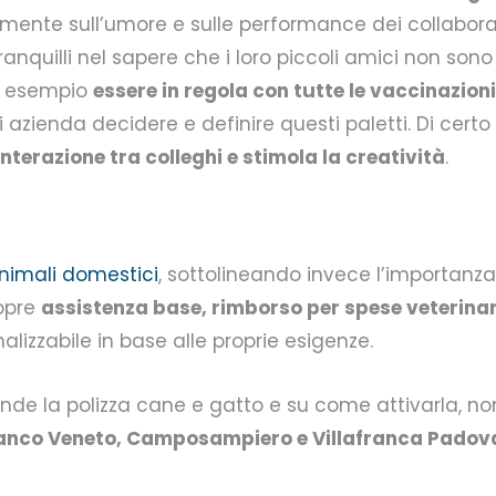
mente sull’umore e sulle performance dei collaborat
 tranquilli nel sapere che i loro piccoli amici non so
er esempio
essere in regola con tutte le vaccinazioni
 azienda decidere e definire questi paletti. Di cert
nterazione tra colleghi e stimola la creatività
.
nimali domestici
, sottolineando invece l’importanza 
copre
assistenza base, rimborso per spese veterinarie
alizzabile in base alle proprie esigenze.
e la polizza cane e gatto e su come attivarla, non
lfranco Veneto, Camposampiero e Villafranca Padov