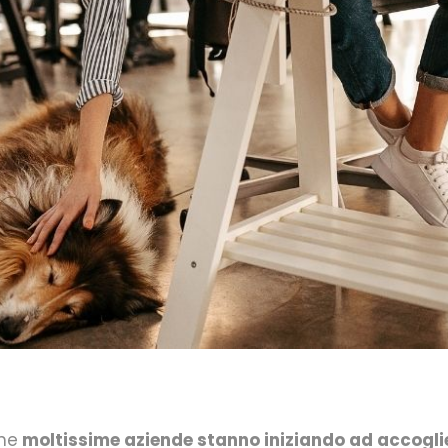
che
moltissime aziende stanno iniziando ad accogli