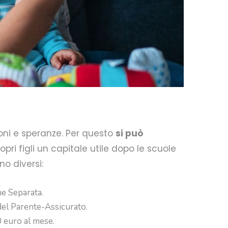
zioni e speranze. Per questo
si può
pri figli un capitale utile dopo le scuole
no diversi:
ne Separata.
del Parente-Assicurato.
0 euro al mese.