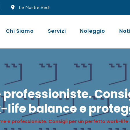
Le Nostre Sedi
Chi Siamo
Servizi
Noleggio
Not
rofessioniste. Consigl
-life balance e proteg
 e professioniste. Consigli per un perfetto work-life