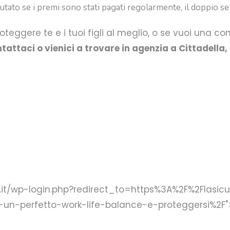
tato se i premi sono stati pagati regolarmente, il doppio se il
eggere te e i tuoi figli al meglio, o se vuoi una c
tattaci o vienici a trovare in agenzia a Cittadel
srl.it/wp-login.php?redirect_to=https%3A%2F%2Flasi
un-perfetto-work-life-balance-e-proteggersi%2F"