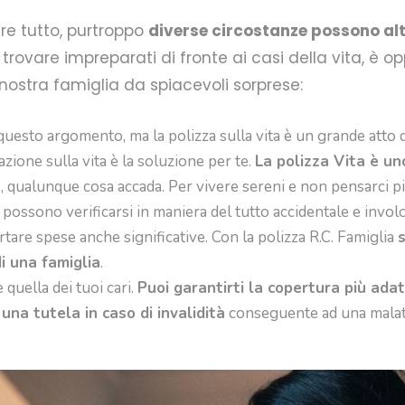
re tutto, purtroppo
diverse circostanze possono alte
si trovare impreparati di fronte ai casi della vita, è
nostra famiglia da spiacevoli sorprese:
questo argomento, ma la polizza sulla vita è un grande atto d
azione sulla vita è la soluzione per te.
La polizza Vita è un
e
, qualunque cosa accada. Per vivere sereni e non pensarci pi
possono verificarsi in maniera del tutto accidentale e involo
re spese anche significative. Con la polizza R.C. Famiglia
s
i una famiglia
.
 quella dei tuoi cari.
Puoi garantirti la copertura più adat
na tutela in caso di invalidità
conseguente ad una malattia,