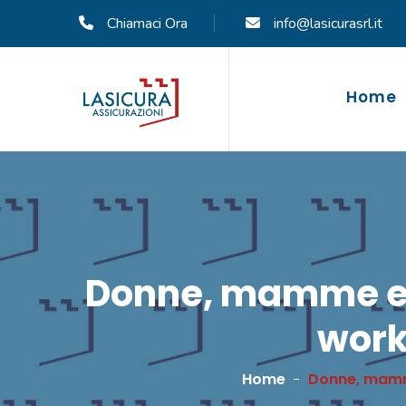
Chiamaci Ora
info@lasicurasrl.it
Home
Donne, mamme e p
work
Home
Donne, mamme