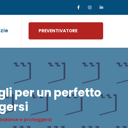
izie
PREVENTIVATORE
i per un perfetto
gersi
 balance e proteggersi