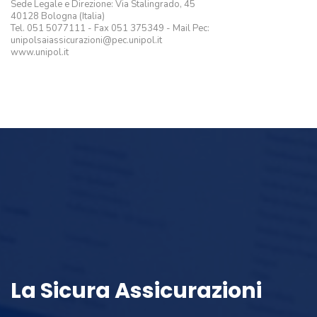
Sede Legale e Direzione: Via Stalingrado, 45
40128 Bologna (Italia)
Tel. 051 5077111 - Fax 051 375349 - Mail Pec:
unipolsaiassicurazioni@pec.unipol.it
www.unipol.it
La Sicura Assicurazioni