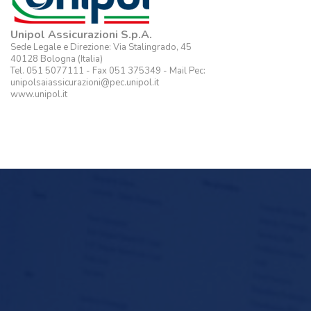
Unipol Assicurazioni S.p.A.
Sede Legale e Direzione: Via Stalingrado, 45
40128 Bologna (Italia)
Tel. 051 5077111 - Fax 051 375349 - Mail Pec:
unipolsaiassicurazioni@pec.unipol.it
www.unipol.it