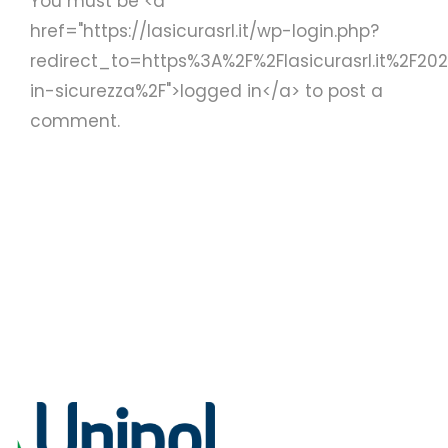
You must be <a
href="https://lasicurasrl.it/wp-login.php?
redirect_to=https%3A%2F%2Flasicurasrl.it%2F
in-sicurezza%2F">logged in</a> to post a
comment.