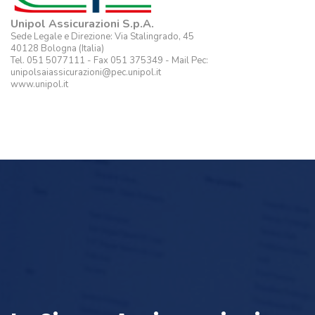
Unipol Assicurazioni S.p.A.
Sede Legale e Direzione: Via Stalingrado, 45
40128 Bologna (Italia)
Tel. 051 5077111 - Fax 051 375349 - Mail Pec:
unipolsaiassicurazioni@pec.unipol.it
www.unipol.it