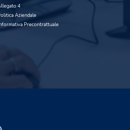
llegato 4
olitica Aziendale
nformativa Precontrattuale
A