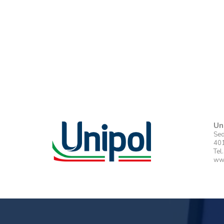
Un
Sed
401
Tel
www