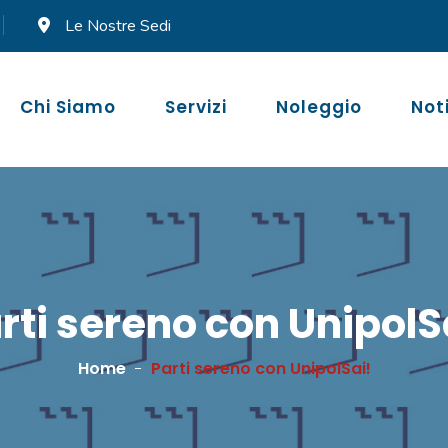
Le Nostre Sedi
Chi Siamo
Servizi
Noleggio
Not
rti sereno con UnipolS
Home
Parti sereno con UnipolSai!