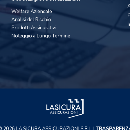
A
Welfare Aziendale
P
Analisi del Rischio
I
Prodotti Assicurativi
Noleggio a Lungo Termine
©
2026
LA SICURA ASSICURAZIONI S.R.L. |
TRASPARENZ