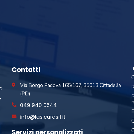
I
Contatti
C
Via Borgo Padova 165/167, 35013 Cittadella
R
o
(PD)
,
P
n
049 940 0544
E
info@lasicurasrl.it
C
C
Servizi personalizzati