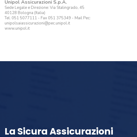
Unipol Assicurazioni S.p.A.
Sede Legale e Direzione: Via Stalingrado, 45
40128 Bologna (Italia)
Tel. 051 5077111 - Fax 051 375349 - Mail Pec:
unipolsaiassicurazioni@pec.unipol.it
www.unipol.it
La Sicura Assicurazioni