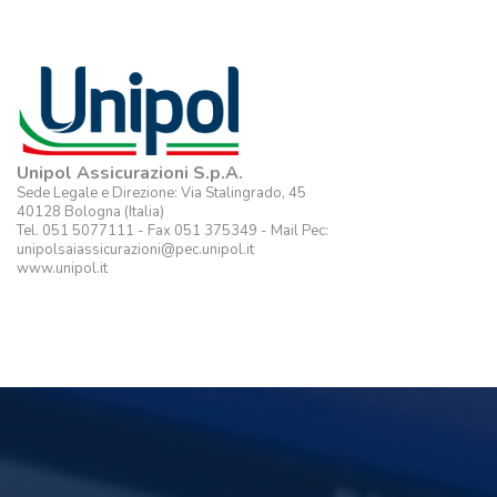
Unipol Assicurazioni S.p.A.
Sede Legale e Direzione: Via Stalingrado, 45
40128 Bologna (Italia)
Tel. 051 5077111 - Fax 051 375349 - Mail Pec:
unipolsaiassicurazioni@pec.unipol.it
www.unipol.it