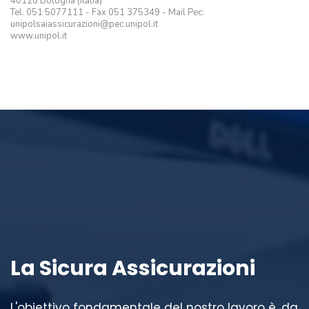
40128 Bologna (Italia)
Tel. 051 5077111 - Fax 051 375349 - Mail Pec:
unipolsaiassicurazioni@pec.unipol.it
www.unipol.it
La Sicura Assicurazioni
L'obiettivo fondamentale del nostro lavoro è, da