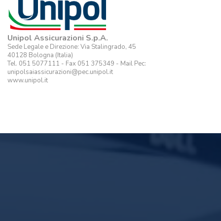
Unipol Assicurazioni S.p.A.
Sede Legale e Direzione: Via Stalingrado, 45
40128 Bologna (Italia)
Tel. 051 5077111 - Fax 051 375349 - Mail Pec:
unipolsaiassicurazioni@pec.unipol.it
www.unipol.it